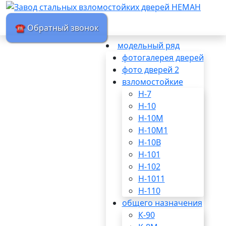
☎ Обратный звонок
модельный ряд
фотогалерея дверей
фото дверей 2
взломостойкие
Н-7
Н-10
Н-10М
Н-10М1
Н-10В
Н-101
Н-102
Н-1011
Н-110
общего назначения
К-90