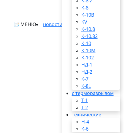
К-8М
К-8
К-10В
KV
📑 МЕНЮ
новости
К-10.8
К-10.82
К-10
К-10М
К-102
НД-1
НД-2
К-7
К-8L
с терморазрывом
T-1
T-2
технические
Н-4
К-6