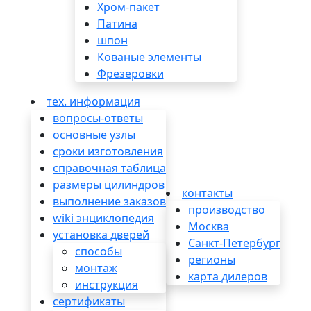
Хром-пакет
Патинa
шпон
Кованые элементы
Фрезеровки
тех. информация
вопросы-ответы
основные узлы
сроки изготовления
справочная таблица
размеры цилиндров
контакты
выполнение заказов
производство
wiki энциклопедия
Москва
установка дверей
Санкт-Петербург
способы
регионы
монтаж
карта дилеров
инструкция
сертификаты