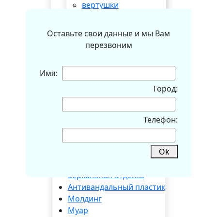
вертушки
глазки
задвижки
Оставьте свои данные и мы Вам
стучалки
перезвоним
сканеры
цилиндры
Имя:
декор. отделка
Город:
полимер
ПВХ
ПВХ 2
Телефон:
Окрашенные панели
Кашированные панели
Ok
массив дуба
Металлическая отделка
Зеркальная отделка
Антивандальный пластик
Молдинг
Муар