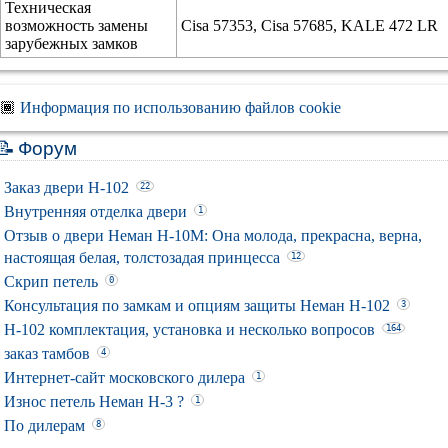
Техническая
возможность замены
Cisa 57353, Cisa 57685, KALE 472 LR
зарубежных замков
🏾
Информация по использованию файлов cookie
Форум
Заказ двери Н-102
22
Внутренняя отделка двери
1
Отзыв о двери Неман Н-10М: Она молода, прекрасна, верна,
настоящая белая, толстозадая принцесса
12
Скрип петель
0
Консультация по замкам и опциям защиты Неман Н-102
3
Н-102 комплектация, установка и несколько вопросов
164
заказ тамбов
4
Интернет-сайт московского дилера
1
Износ петель Неман Н-3 ?
1
По дилерам
8