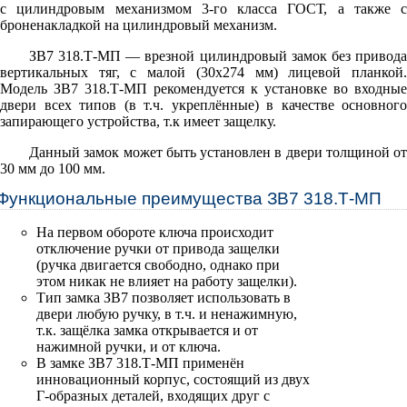
с цилиндровым механизмом 3-го класса ГОСТ, а также с
броненакладкой на цилиндровый механизм.
ЗВ7 318.Т-МП — врезной цилиндровый замок без привода
вертикальных тяг, с малой (30х274 мм) лицевой планкой.
Модель ЗВ7 318.Т-МП рекомендуется к установке во входные
двери всех типов (в т.ч. укреплённые) в качестве основного
запирающего устройства, т.к имеет защелку.
Данный замок может быть установлен в двери толщиной от
30 мм до 100 мм.
Функциональные преимущества ЗВ7 318.Т-МП
На первом обороте ключа происходит
отключение ручки от привода защелки
(ручка двигается свободно, однако при
этом никак не влияет на работу защелки).
Тип замка ЗВ7 позволяет использовать в
двери любую ручку, в т.ч. и ненажимную,
т.к. защёлка замка открывается и от
нажимной ручки, и от ключа.
В замке ЗВ7 318.Т-МП применён
инновационный корпус, состоящий из двух
Г-образных деталей, входящих друг с