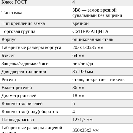
Класс ГОСТ
4
ЗВ8 — замок врезной
Тип замка
сувальдный без защелки
Тип крепления замка
врезной
Торговая группа
СУПЕРЗАЩИТА
Корпус
оцинкованная сталь
Габаритные размеры корпуса
203х130х35 мм
Бэксет
64 мм
Защелка/задвижка/тяги
нет/нет/да
Для дверей толщиной
35-100 мм
Ригели
сталь, покрытие – никель
Вылет ригелей
36 мм
Диаметр ригелей
18 мм
Количество ригелей
5
Количество (полу)оборотов
4
Площадь засова
1271,7 мм
Габаритные размеры лицевой
350х35х3 мм
планки