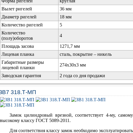
Форма ригелей
круглая
Вылет ригелей
36 мм
Диаметр ригелей
18 мм
Количество ригелей
5
Количество
4
(полу)оборотов
Площадь засова
1271,7 мм
Лицевая планка
сталь, покрытие – никель
Габаритные размеры
274х30х3 мм
лицевой планки
Заводская гарантия
2 года со дня продажи
ЗВ7 318.Т-МП
Замок цилиндровый врезной, соответствует 4-му, самому
высокому классу ГОСТ 5089-2011.
Для соответствия классу замок необходимо эксплуатировать