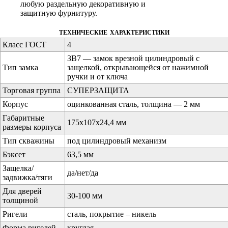
любую раздельную декоративную и
защитную фурнитуру.
технические характеристики
Класс ГОСТ
4
ЗВ7 — замок врезной цилиндровый с
Тип замка
защелкой, открывающейся от нажимной
ручки и от ключа
Торговая группа
СУПЕРЗАЩИТА
Корпус
оцинкованная сталь, толщина — 2 мм
Габаритные
175х107х24,4 мм
размеры корпуса
Тип скважины
под цилиндровый механизм
Бэксет
63,5 мм
Защелка/
да/нет/да
задвижка/тяги
Для дверей
30-100 мм
толщиной
Ригели
сталь, покрытие – никель
Форма ригелей
круглая