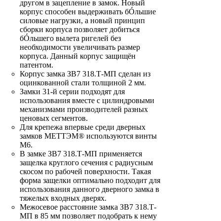
другом в зацепление в замок. Новый
корпус способен выдерживать бÓльшие
силовые нагрузки, а новый принцип
сборки корпуса позволяет добиться
бÓльшего вылета ригелей без
необходимости увеличивать размер
корпуса. Данный корпус защищён
патентом.
Корпус замка ЗВ7 318.Т-МП сделан из
оцинкованной стали толщиной 2 мм.
Замки 31-й серии подходят для
использования вместе с цилиндровыми
механизмами производителей разных
ценовых сегментов.
Для крепежа впервые среди дверных
замков МЕТТЭМ® используются винты
М6.
В замке ЗВ7 318.Т-МП применяется
защелка круглого сечения с радиусным
скосом по рабочей поверхности. Такая
форма защелки оптимально подходит для
использования данного дверного замка в
тяжелых входных дверях.
Межосевое расстояние замка ЗВ7 318.Т-
МП в 85 мм позволяет подобрать к нему