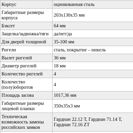
Корпус
оцинкованная сталь
Габаритные размеры
203х130х35 мм
корпуса
Бэксет
64 мм
Защелка/задвижка/тяги
да/нет/да
Для дверей толщиной
35-100 мм
Ригели
сталь, покрытие – никель
Вылет ригелей
36 мм
Диаметр ригелей
18 мм
Количество ригелей
4
Количество
4
(полу)оборотов
Площадь засова
1017,36 мм
Габаритные размеры
350х35х3 мм
лицевой планки
Техническая
Гардиан 22.12 Т, Гардиан 71.14 Т,
возможность замены
Гардиан 72.16 ZT
российских замков