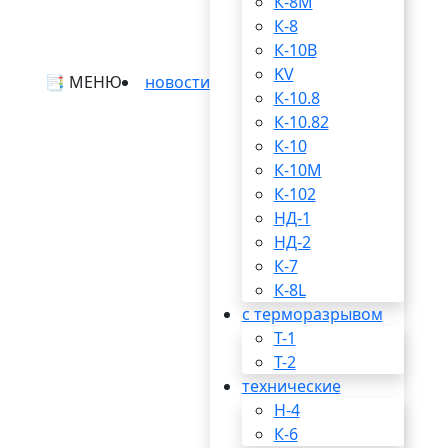
К-8М
К-8
К-10В
KV
📑 МЕНЮ
новости
К-10.8
К-10.82
К-10
К-10М
К-102
НД-1
НД-2
К-7
К-8L
с терморазрывом
T-1
T-2
технические
Н-4
К-6