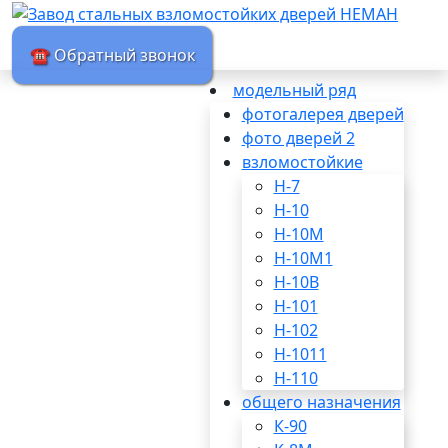
☎ Обратный звонок
модельный ряд
фотогалерея дверей
фото дверей 2
взломостойкие
Н-7
Н-10
Н-10М
Н-10М1
Н-10В
Н-101
Н-102
Н-1011
Н-110
общего назначения
К-90