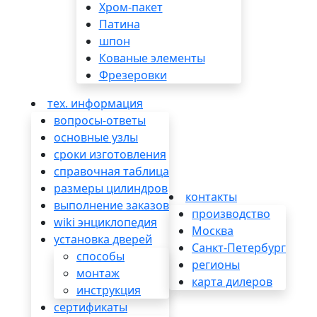
Хром-пакет
Патинa
шпон
Кованые элементы
Фрезеровки
тех. информация
вопросы-ответы
основные узлы
сроки изготовления
справочная таблица
размеры цилиндров
контакты
выполнение заказов
производство
wiki энциклопедия
Москва
установка дверей
Санкт-Петербург
способы
регионы
монтаж
карта дилеров
инструкция
сертификаты